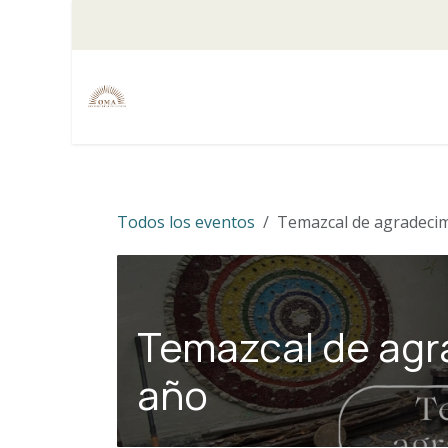
Ir al contenido
OMA
Experiencias Holísticas
Ret
Todos los eventos
Temazcal de agradecim
Temazcal de agra
año