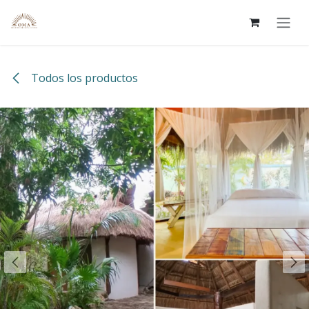
Ir al contenido
Todos los productos